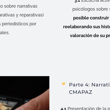
3.1
Escucha activa
o sobre narrativas
psicólogos sobre 
rativas y reparativas)
posible construir
 periodísticos por
reelaborando sus hist
ales.
valoración de su p
Parte 4:
Narrati
CMAPAZ
4.1
Presentación de la p