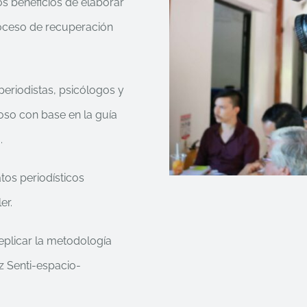
s beneficios de elaborar
roceso de recuperación
eriodistas, psicólogos y
ioso con base en la guía
.
tos periodísticos
er.
eplicar la metodología
z Senti-espacio-